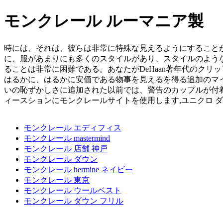
モンクレール ルーマニア製
時には、それは、彼らは非常に特殊な見えるようにすること
に、服があまりにも多くのスタイルがあり、スタイルのような
ることは非常に困難である。あなたがDeHaan著年代のク
はるかに、はるかに安価である物事を見えるを得る追加のマ
いの恥ずかしさに追加された以前では、警告のカップルが付着す
ィースションにモンクレールサイトを使用します,ユニクロ ダウ
モンクレール エディフィス
モンクレール mastermind
モンクレール 店舗 神戸
モンクレール ダウン
モンクレール hermine ネイビー
モンクレール 東京
モンクレール ウールベスト
モンクレール ダウン フリル